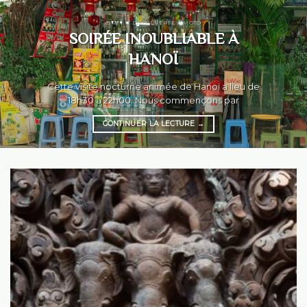
CIRCUIT DÉCOUVERTE À MOTO
SOIRÉE INOUBLIABLE À
HANOÏ
Cette visite nocturne animée de Hanoï a lieu de
18h30 à 22h00. Nous commençons par
CONTINUER LA LECTURE
→