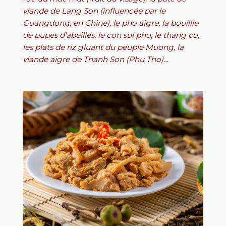
viande de Lang Son (influencée par le
Guangdong, en Chine), le pho aigre, la bouillie
de pupes d’abeilles, le con sui pho, le thang co,
les plats de riz gluant du peuple Muong, la
viande aigre de Thanh Son (Phu Tho)…