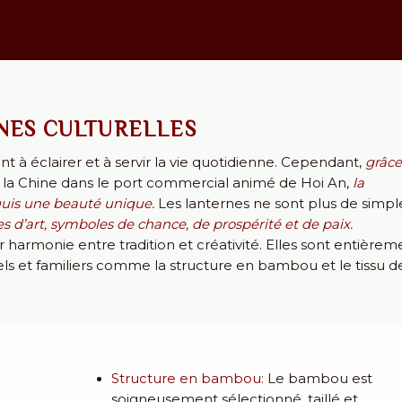
ÔNES CULTURELLES
t à éclairer et à servir la vie quotidienne. Cependant,
grâce
 la Chine dans le port commercial animé de Hoi An,
l
a
cquis une beauté unique.
Les lanternes ne sont plus de simpl
d’art, symboles de chance, de prospérité et de paix.
harmonie entre tradition et créativité. Elles sont entièrem
els et familiers comme la
structure en bambou
et le
tissu d
Structure en bambou
:
Le bambou est
soigneusement sélectionné, taillé et