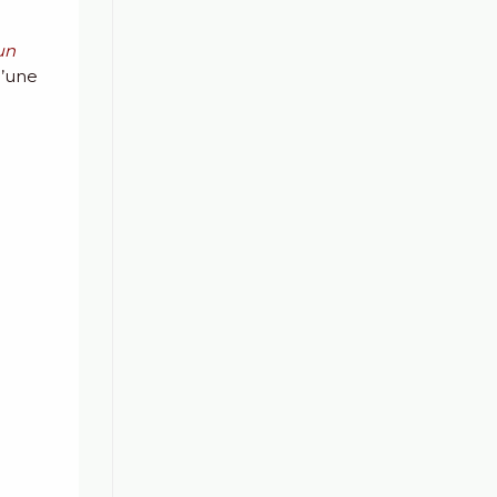
un
u’une