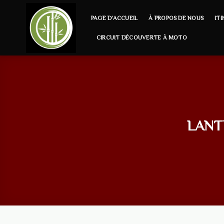
Skip
to
PAGE D’ACCUEIL
À PROPOS DE NOUS
IT
content
CIRCUIT DÉCOUVERTE À MOTO
LANT