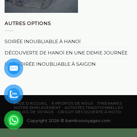
AUTRES OPTIONS
SOIRÉE INOUBLIABLE À HANOÏ
DÉCOUVERTE DE HANOÏ EN UNE DEMIE JOURNÉE
UNE SOIRÉE INOUBLIABLE À SAIGON
PAGE D’ACCUEIL
À PROPOS DE NOUS
ITINÉRAIRES
NOTRE EMPLACEMENT
ACTIVITÉS TRADITIONNELLES
BLOG DE VOYAGE
CIRCUIT DÉCOUVERTE À MOTO
Copyright 2026 ©
bamboovoyages.com